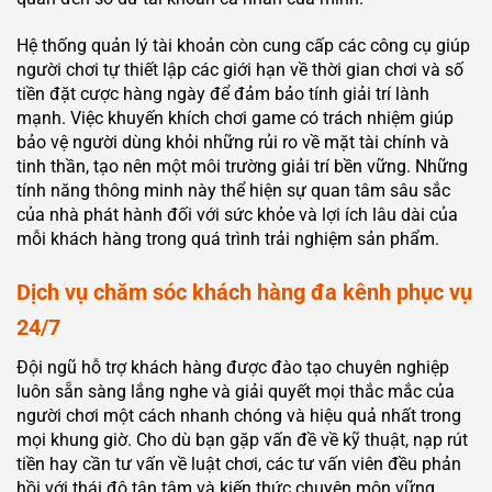
Hệ thống quản lý tài khoản còn cung cấp các công cụ giúp
người chơi tự thiết lập các giới hạn về thời gian chơi và số
tiền đặt cược hàng ngày để đảm bảo tính giải trí lành
mạnh. Việc khuyến khích chơi game có trách nhiệm giúp
bảo vệ người dùng khỏi những rủi ro về mặt tài chính và
tinh thần, tạo nên một môi trường giải trí bền vững. Những
tính năng thông minh này thể hiện sự quan tâm sâu sắc
của nhà phát hành đối với sức khỏe và lợi ích lâu dài của
mỗi khách hàng trong quá trình trải nghiệm sản phẩm.
Dịch vụ chăm sóc khách hàng đa kênh phục vụ
24/7
Đội ngũ hỗ trợ khách hàng được đào tạo chuyên nghiệp
luôn sẵn sàng lắng nghe và giải quyết mọi thắc mắc của
người chơi một cách nhanh chóng và hiệu quả nhất trong
mọi khung giờ. Cho dù bạn gặp vấn đề về kỹ thuật, nạp rút
tiền hay cần tư vấn về luật chơi, các tư vấn viên đều phản
hồi với thái độ tận tâm và kiến thức chuyên môn vững