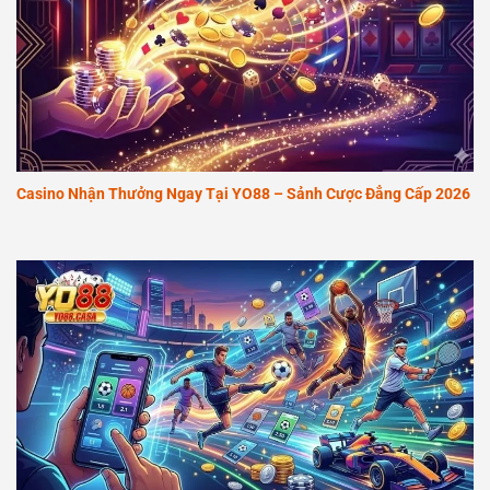
Casino Nhận Thưởng Ngay Tại YO88 – Sảnh Cược Đẳng Cấp 2026