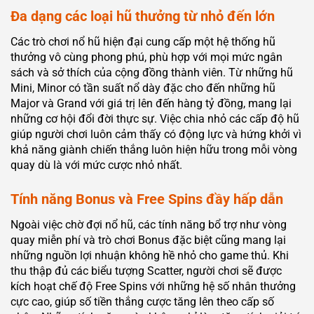
Đa dạng các loại hũ thưởng từ nhỏ đến lớn
Các trò chơi nổ hũ hiện đại cung cấp một hệ thống hũ
thưởng vô cùng phong phú, phù hợp với mọi mức ngân
sách và sở thích của cộng đồng thành viên. Từ những hũ
Mini, Minor có tần suất nổ dày đặc cho đến những hũ
Major và Grand với giá trị lên đến hàng tỷ đồng, mang lại
những cơ hội đổi đời thực sự. Việc chia nhỏ các cấp độ hũ
giúp người chơi luôn cảm thấy có động lực và hứng khởi vì
khả năng giành chiến thắng luôn hiện hữu trong mỗi vòng
quay dù là với mức cược nhỏ nhất.
Tính năng Bonus và Free Spins đầy hấp dẫn
Ngoài việc chờ đợi nổ hũ, các tính năng bổ trợ như vòng
quay miễn phí và trò chơi Bonus đặc biệt cũng mang lại
những nguồn lợi nhuận không hề nhỏ cho game thủ. Khi
thu thập đủ các biểu tượng Scatter, người chơi sẽ được
kích hoạt chế độ Free Spins với những hệ số nhân thưởng
cực cao, giúp số tiền thắng cược tăng lên theo cấp số