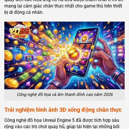
mang lại cảm giác chân thực nhất cho game thủ trên thiết
bị di động cá nhân.
Công nghệ đồ họa và âm thanh đỉnh cao năm 2026
Trải nghiệm hình ảnh 3D sống động chân thực
Công nghệ đồ họa Unreal Engine 5 đã được tích hợp sâu
rộng vào các trò chơi quay hũ, giúp tái hiện lại những bối