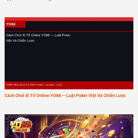
Cách Chơi Xì Tố Online YO88 — Luật Poker Việt Và Chiến Lược