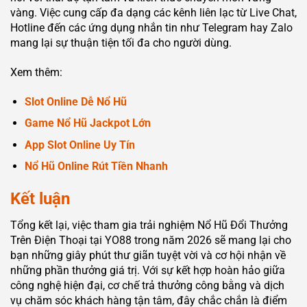
vàng. Việc cung cấp đa dạng các kênh liên lạc từ Live Chat,
Hotline đến các ứng dụng nhắn tin như Telegram hay Zalo
mang lại sự thuận tiện tối đa cho người dùng.
Xem thêm:
Slot Online Dễ Nổ Hũ
Game Nổ Hũ Jackpot Lớn
App Slot Online Uy Tín
Nổ Hũ Online Rút Tiền Nhanh
Kết luận
Tổng kết lại, việc tham gia trải nghiệm Nổ Hũ Đổi Thưởng
Trên Điện Thoại tại YO88 trong năm 2026 sẽ mang lại cho
bạn những giây phút thư giãn tuyệt vời và cơ hội nhận về
những phần thưởng giá trị. Với sự kết hợp hoàn hảo giữa
công nghệ hiện đại, cơ chế trả thưởng công bằng và dịch
vụ chăm sóc khách hàng tận tâm, đây chắc chắn là điểm