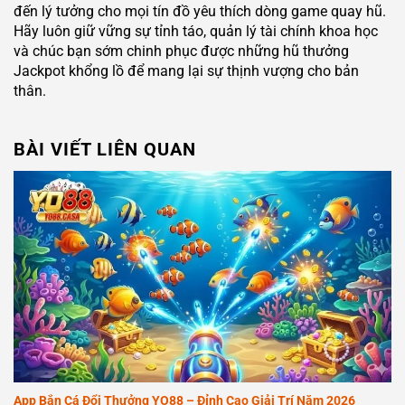
đến lý tưởng cho mọi tín đồ yêu thích dòng game quay hũ.
Hãy luôn giữ vững sự tỉnh táo, quản lý tài chính khoa học
và chúc bạn sớm chinh phục được những hũ thưởng
Jackpot khổng lồ để mang lại sự thịnh vượng cho bản
thân.
BÀI VIẾT LIÊN QUAN
App Bắn Cá Đổi Thưởng YO88 – Đỉnh Cao Giải Trí Năm 2026