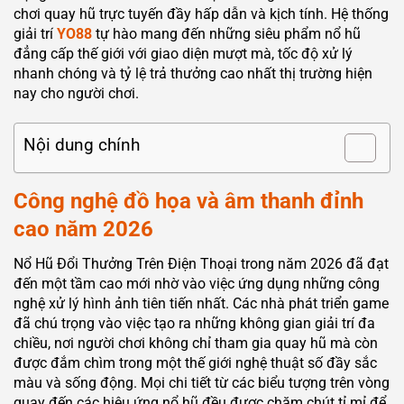
chơi quay hũ trực tuyến đầy hấp dẫn và kịch tính. Hệ thống
giải trí
YO88
tự hào mang đến những siêu phẩm nổ hũ
đẳng cấp thế giới với giao diện mượt mà, tốc độ xử lý
nhanh chóng và tỷ lệ trả thưởng cao nhất thị trường hiện
nay cho người chơi.
Nội dung chính
Công nghệ đồ họa và âm thanh đỉnh
cao năm 2026
Nổ Hũ Đổi Thưởng Trên Điện Thoại trong năm 2026 đã đạt
đến một tầm cao mới nhờ vào việc ứng dụng những công
nghệ xử lý hình ảnh tiên tiến nhất. Các nhà phát triển game
đã chú trọng vào việc tạo ra những không gian giải trí đa
chiều, nơi người chơi không chỉ tham gia quay hũ mà còn
được đắm chìm trong một thế giới nghệ thuật số đầy sắc
màu và sống động. Mọi chi tiết từ các biểu tượng trên vòng
quay đến các hiệu ứng nổ hũ đều được chăm chút tỉ mỉ để