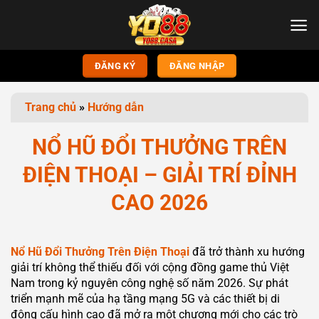
Chuyển
đến
nội
dung
ĐĂNG KÝ
ĐĂNG NHẬP
Trang chủ
»
Hướng dẫn
NỔ HŨ ĐỔI THƯỞNG TRÊN
ĐIỆN THOẠI – GIẢI TRÍ ĐỈNH
CAO 2026
Nổ Hũ Đổi Thưởng Trên Điện Thoại
đã trở thành xu hướng
giải trí không thể thiếu đối với cộng đồng game thủ Việt
Nam trong kỷ nguyên công nghệ số năm 2026. Sự phát
triển mạnh mẽ của hạ tầng mạng 5G và các thiết bị di
động cấu hình cao đã mở ra một chương mới cho các trò